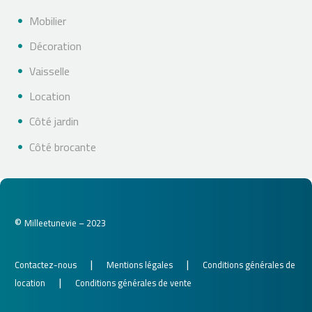
Mobilier
Décoration
Vaisselle
Location
Côté jardin
Côté brocante
©
Milleetunevie – 2023
|
|
Contactez-nous
Mentions légales
Conditions générales de
|
location
Conditions générales de vente