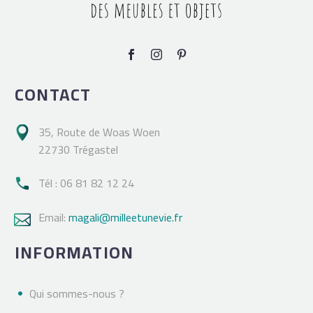
CONTACT
35, Route de Woas Woen

22730 Trégastel
Tél : 06 81 82 12 24

Email:
magali@milleetunevie.fr

INFORMATION
Qui sommes-nous ?