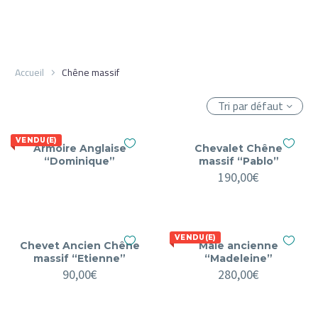
Accueil
Chêne massif
Tri par défaut
VENDU(E)
Armoire Anglaise
Chevalet Chêne
“Dominique”
massif “Pablo”
190,00
€
VENDU(E)
Chevet Ancien Chêne
Maie ancienne
massif “Etienne”
“Madeleine”
90,00
€
280,00
€