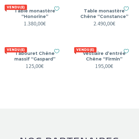
VENDU(E)
Table monastère
Table monastère
“Honorine”
Chêne “Constance”
1.380,00
€
2.490,00
€
VENDU(E)
VENDU(E)
Tabouret Chêne
Vestiaire d’entrée
massif “Gaspard”
Chêne “Firmin”
125,00
€
195,00
€