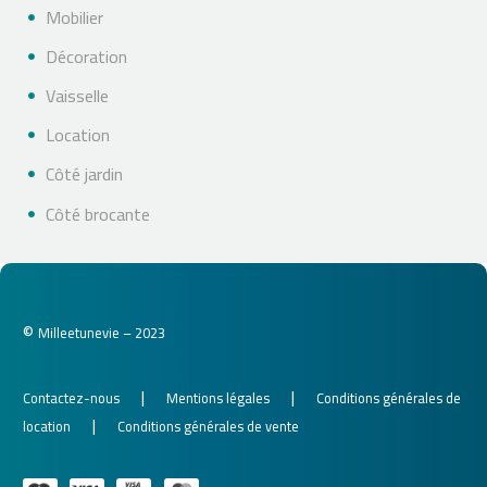
Mobilier
Décoration
Vaisselle
Location
Côté jardin
Côté brocante
©
Milleetunevie – 2023
|
|
Contactez-nous
Mentions légales
Conditions générales de
|
location
Conditions générales de vente