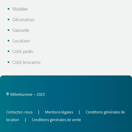
Mobilier
Décoration
Vaisselle
Location
Côté jardin
Côté brocante
©
Milleetunevie – 2023
|
|
Contactez-nous
Mentions légales
Conditions générales de
|
location
Conditions générales de vente