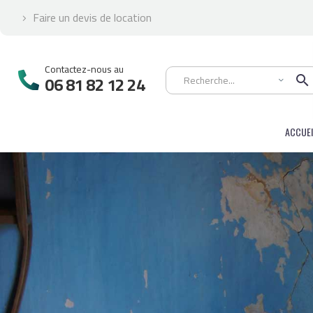
Faire un devis de location


Contactez-nous au

06 81 82 12 24
ACCUEI