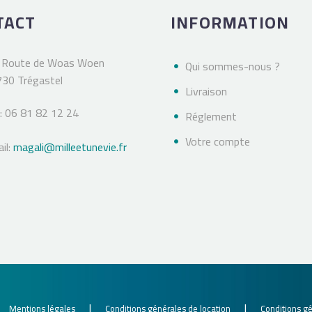
TACT
INFORMATION
 Route de Woas Woen
Qui sommes-nous ?
30 Trégastel
Livraison
 : 06 81 82 12 24
Réglement
Votre compte
il:
magali@milleetunevie.fr
|
|
|
Mentions légales
Conditions générales de location
Conditions g