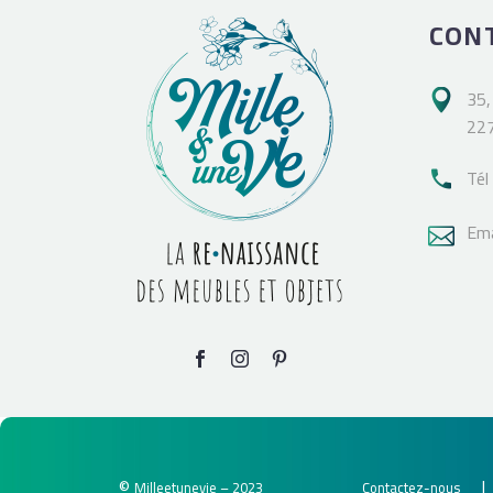
CON
35,

227
Tél

Ema

©
Milleetunevie – 2023
Contactez-nous