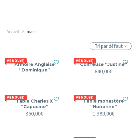
Accueil
massif
Tri par défaut
VENDU(E)
VENDU(E)
Armoire Anglaise
Coiffeuse “Justine”
“Dominique”
640,00
€
VENDU(E)
VENDU(E)
Table Charles X
Table monastère
“Capucine”
“Honorine”
350,00
€
1.380,00
€