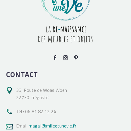
CONTACT
35, Route de Woas Woen

22730 Trégastel
Tél : 06 81 82 12 24

Email:
magali@milleetunevie.fr
