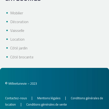
Mobilier
Décoration
Vaisselle
Location
Côté jardin
Côté brocante
©
Milleetunevie – 2023
|
|
Contactez-nous
Mentions légales
Conditions générales de
|
location
Conditions générales de vente