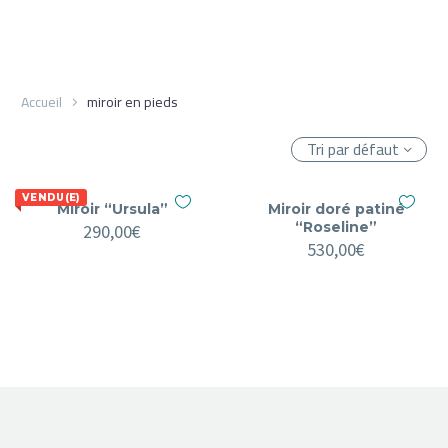
Accueil
miroir en pieds
Tri par défaut
VENDU(E)
Miroir “Ursula”
Miroir doré patiné
“Roseline”
290,00
€
530,00
€