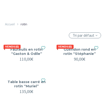
Accueil
rotin
Tri par défaut
VENDU(E)
VENDU(E)
Fauteuils en rotin
Guéridon rond en
“Gaston & Odile”
rotin “Stéphanie”
110,00
€
90,00
€
Table basse carré en
rotin “Muriel”
135,00
€