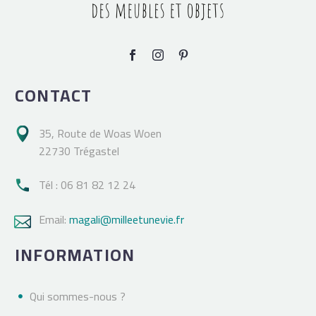
CONTACT
35, Route de Woas Woen

22730 Trégastel
Tél : 06 81 82 12 24

Email:
magali@milleetunevie.fr

INFORMATION
Qui sommes-nous ?