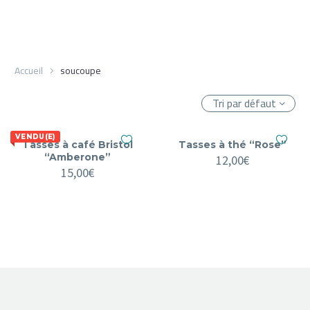
Accueil
soucoupe
Tri par défaut
VENDU(E)
Tasses à café Bristol
Tasses à thé “Rose”
“Amberone”
12,00
€
15,00
€