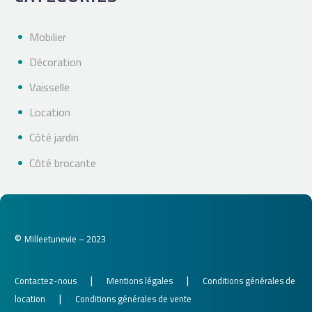
Mobilier
Décoration
Vaisselle
Location
Côté jardin
Côté brocante
©
Milleetunevie – 2023
|
|
Contactez-nous
Mentions légales
Conditions générales de
|
location
Conditions générales de vente