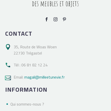
CONTACT
35, Route de Woas Woen

22730 Trégastel
Tél : 06 81 82 12 24

Email:
magali@milleetunevie.fr

INFORMATION
Qui sommes-nous ?