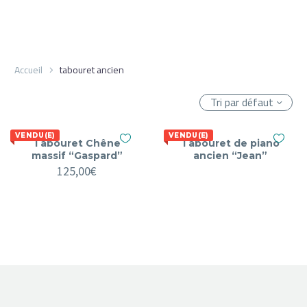
Accueil
tabouret ancien
Tri par défaut
VENDU(E)
VENDU(E)
Tabouret Chêne
Tabouret de piano
massif “Gaspard”
ancien “Jean”
125,00
€