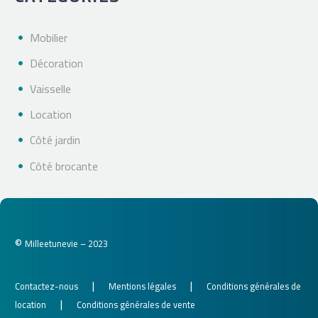
Mobilier
Décoration
Vaisselle
Location
Côté jardin
Côté brocante
©
Milleetunevie – 2023
|
|
Contactez-nous
Mentions légales
Conditions générales de
|
location
Conditions générales de vente