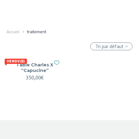
Accueil
traitement
Tri par défaut
VENDU(E)
Table Charles X
“Capucine”
350,00
€