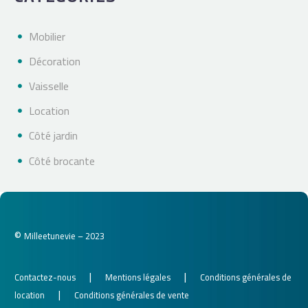
Mobilier
Décoration
Vaisselle
Location
Côté jardin
Côté brocante
©
Milleetunevie – 2023
|
|
Contactez-nous
Mentions légales
Conditions générales de
|
location
Conditions générales de vente