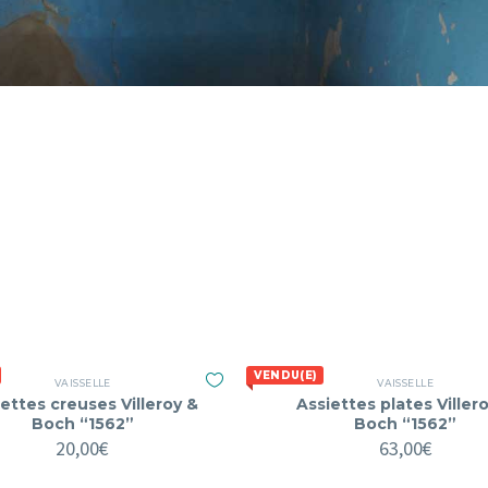
VENDU(E)
VAISSELLE
VAISSELLE
ettes creuses Villeroy &
Assiettes plates Viller
Boch “1562”
Boch “1562”
20,00
€
63,00
€