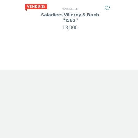
VENDU(E)
VAISSELLE
Saladiers Villeroy & Boch
“1562”
18,00
€