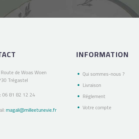
TACT
INFORMATION
 Route de Woas Woen
Qui sommes-nous ?
30 Trégastel
Livraison
 : 06 81 82 12 24
Réglement
Votre compte
il:
magali@milleetunevie.fr