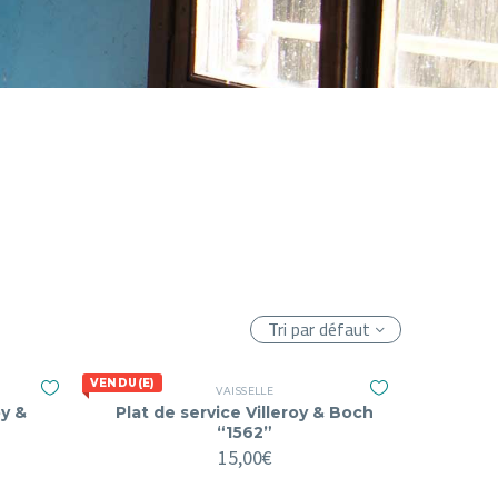
Tri par défaut
VENDU(E)
VAISSELLE
oy &
Plat de service Villeroy & Boch
“1562”
15,00
€