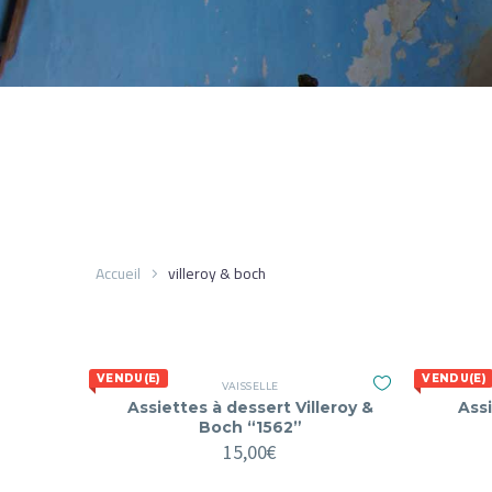
Accueil
villeroy & boch
VENDU(E)
VENDU(E)
VAISSELLE
Assiettes à dessert Villeroy &
Assi
Boch “1562”
15,00
€