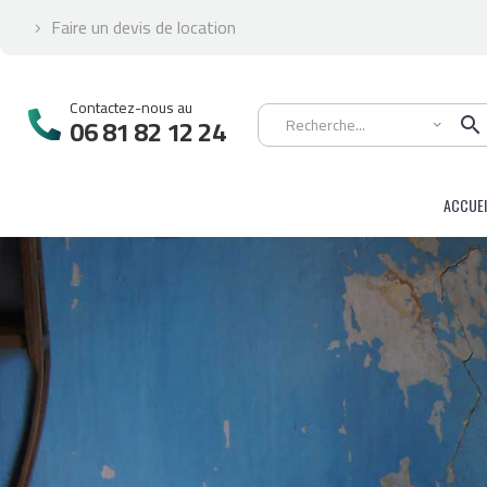
Faire un devis de location


Contactez-nous au

06 81 82 12 24
ACCUEI