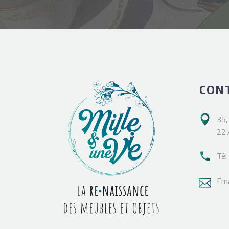
CON
35,

227
Tél

Ema
