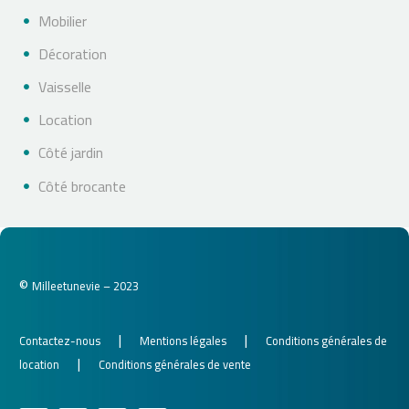
Mobilier
Décoration
Vaisselle
Location
Côté jardin
Côté brocante
©
Milleetunevie – 2023
|
|
Contactez-nous
Mentions légales
Conditions générales de
|
location
Conditions générales de vente