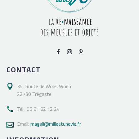
CONTACT
35, Route de Woas Woen

22730 Trégastel
Tél : 06 81 82 12 24

Email:
magali@milleetunevie.fr
