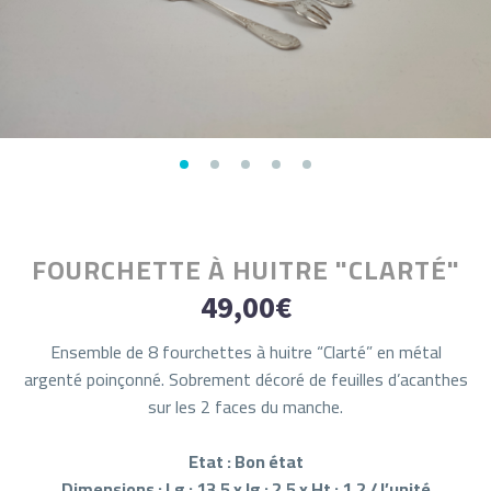
FOURCHETTE À HUITRE "CLARTÉ"
49,00
€
Ensemble de 8 fourchettes à huitre “Clarté” en métal
argenté poinçonné. Sobrement décoré de feuilles d’acanthes
sur les 2 faces du manche.
Etat : Bon état
Dimensions : Lg : 13,5 x lg : 2,5 x Ht : 1,2 / l’unité