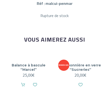
Réf : malcui-penmar
Rupture de stock
VOUS AIMEREZ AUSSI
Balance à bascule
Bonbonnière en verre
VENDU(E)
“Marcel”
“Sucreries”
25,00
€
20,00
€