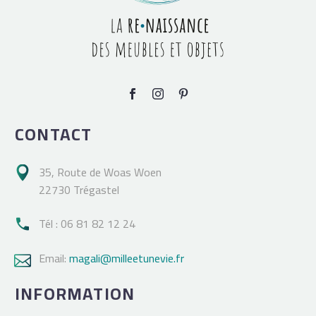
CONTACT
35, Route de Woas Woen

22730 Trégastel
Tél : 06 81 82 12 24

Email:
magali@milleetunevie.fr

INFORMATION