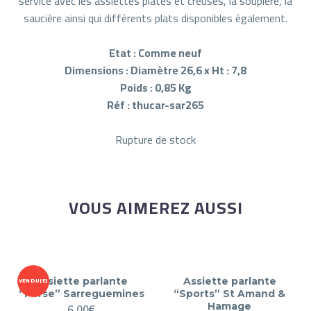
service avec les assiettes plates et creuses, la soupière, la
saucière ainsi qui différents plats disponibles également.
Etat : Comme neuf
Dimensions : Diamètre 26,6 x Ht : 7,8
Poids : 0,85 Kg
Réf : thucar-sar265
Rupture de stock
VOUS AIMEREZ AUSSI
Assiette parlante
Assiette parlante
VENDU(E)
“Perse” Sarreguemines
“Sports” St Amand &
Hamage
6,00
€