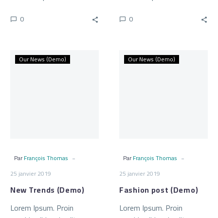
sollicitudin, lorem quis
sollicitudin, lorem quis
0
0
bibendum auctor, nisi elit
bibendum auctor, nisi elit
consequat ipsum, nec
consequat ipsum, nec
sagittis sem nibh id elit.
sagittis sem nibh id elit.
New
Fashion
Our News (Demo)
Our News (Demo)
Trends
post
(Demo)
(Demo)
-
-
Par
François Thomas
Par
François Thomas
25 janvier 2019
25 janvier 2019
New Trends (Demo)
Fashion post (Demo)
Lorem Ipsum. Proin
Lorem Ipsum. Proin