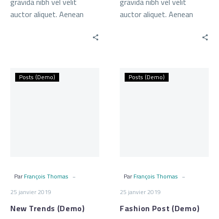
gravida nibh vel velit
gravida nibh vel velit
auctor aliquet. Aenean
auctor aliquet. Aenean
sollicitudin, lorem quis bi
sollicitudin, lorem quis bi
bendum auctor, nisi elit
bendum auctor, nisi elit
consequat ipsum
consequat ipsum
New
Fashion
Posts (Demo)
Posts (Demo)
Trends
Post
(Demo)
(Demo)
-
-
Par
François Thomas
Par
François Thomas
25 janvier 2019
25 janvier 2019
New Trends (Demo)
Fashion Post (Demo)