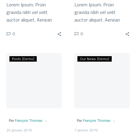
Lorem Ipsum. Proin
Lorem Ipsum. Proin
gravida nibh vel velit
gravida nibh vel velit
auctor aliquet. Aenean
auctor aliquet. Aenean
sollicitudin, lorem quis
sollicitudin, lorem quis
0
0
bibendum auctor, nisi elit
bibendum auctor, nisi elit
consequat ipsum, nec
consequat ipsum, nec
sagittis sem nibh id elit.
sagittis sem nibh id elit.
Lookbook
Lookbook
Posts (Demo)
Our News (Demo)
Post
Post
(Demo)
(Demo)
-
-
Par
François Thomas
Par
François Thomas
25 janvier 2019
7 janvier 2019