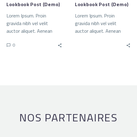
Lookbook Post (Demo)
Lookbook Post (Demo)
Lorem Ipsum. Proin
Lorem Ipsum. Proin
gravida nibh vel velit
gravida nibh vel velit
auctor aliquet. Aenean
auctor aliquet. Aenean
sollicitudin, lorem quis
sollicitudin, lorem quis bi
0
bibendum auctor, nisi elit
bendum auctor, nisi elit
consequat ipsum, nec
consequat ipsum
sagittis sem nibh id elit.
NOS PARTENAIRES