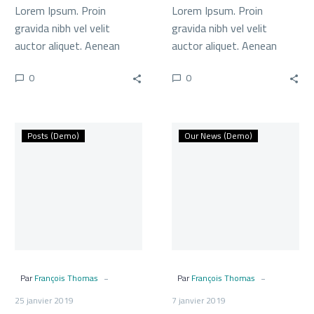
Lorem Ipsum. Proin
Lorem Ipsum. Proin
gravida nibh vel velit
gravida nibh vel velit
auctor aliquet. Aenean
auctor aliquet. Aenean
sollicitudin, lorem quis
sollicitudin, lorem quis
0
0
bibendum auctor, nisi elit
bibendum auctor, nisi elit
consequat ipsum, nec
consequat ipsum, nec
sagittis sem nibh id elit.
sagittis sem nibh id elit.
Lookbook
Lookbook
Posts (Demo)
Our News (Demo)
Post
Post
(Demo)
(Demo)
-
-
Par
François Thomas
Par
François Thomas
25 janvier 2019
7 janvier 2019