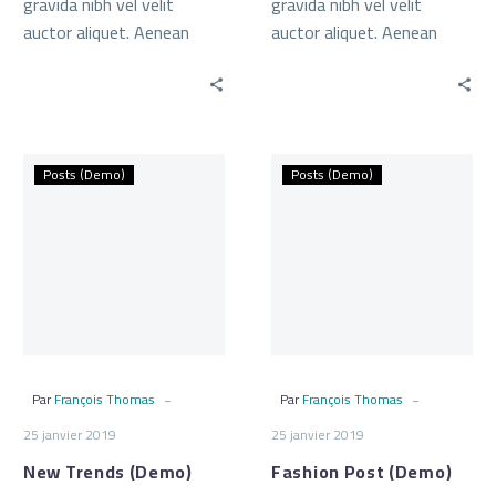
gravida nibh vel velit
gravida nibh vel velit
auctor aliquet. Aenean
auctor aliquet. Aenean
sollicitudin, lorem quis bi
sollicitudin, lorem quis bi
bendum auctor, nisi elit
bendum auctor, nisi elit
consequat ipsum
consequat ipsum
New
Fashion
Posts (Demo)
Posts (Demo)
Trends
Post
(Demo)
(Demo)
-
-
Par
François Thomas
Par
François Thomas
25 janvier 2019
25 janvier 2019
New Trends (Demo)
Fashion Post (Demo)