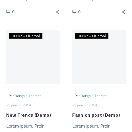
sollicitudin, lorem quis
sollicitudin, lorem quis
0
0
bibendum auctor, nisi elit
bibendum auctor, nisi elit
consequat ipsum, nec
consequat ipsum, nec
sagittis sem nibh id elit.
sagittis sem nibh id elit.
New
Fashion
Our News (Demo)
Our News (Demo)
Trends
post
(Demo)
(Demo)
-
-
Par
François Thomas
Par
François Thomas
25 janvier 2019
25 janvier 2019
New Trends (Demo)
Fashion post (Demo)
Lorem Ipsum. Proin
Lorem Ipsum. Proin