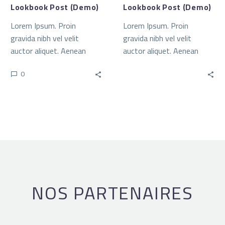
Lookbook Post (Demo)
Lookbook Post (Demo)
Lorem Ipsum. Proin
Lorem Ipsum. Proin
gravida nibh vel velit
gravida nibh vel velit
auctor aliquet. Aenean
auctor aliquet. Aenean
sollicitudin, lorem quis
sollicitudin, lorem quis bi
0
bibendum auctor, nisi elit
bendum auctor, nisi elit
consequat ipsum, nec
consequat ipsum
sagittis sem nibh id elit.
NOS PARTENAIRES