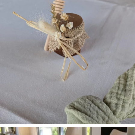
dolores eos qui ratione
voluptatem sequi nesciunt.
Neque porro quisquam est,
qui dolorem ipsum quia
dolor sit amet,
consectetur, adipisci velit,
sed quia non numquam
eius modi tempora incidunt
ut labore et dolore
magnam aliquam quaerat
voluptatem. Nemo enim
ipsam voluptatem quia
voluptas sit aspernatur
aut odit aut fugit