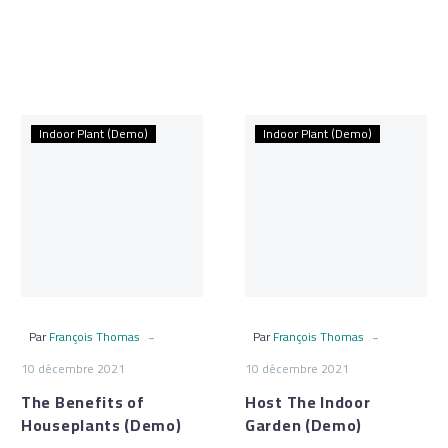
The
Host
Indoor Plant (Demo)
Indoor Plant (Demo)
Benefits
The
of
Indoor
Houseplants
Garden
(Demo)
(Demo)
-
-
Par
François Thomas
Par
François Thomas
10 décembre 2021
10 décembre 2021
The Benefits of
Host The Indoor
Houseplants (Demo)
Garden (Demo)