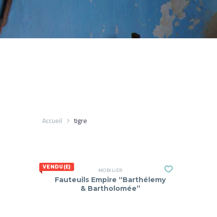
Accueil
tigre
VENDU(E)
MOBILIER
Fauteuils Empire “Barthélemy
& Bartholomée”