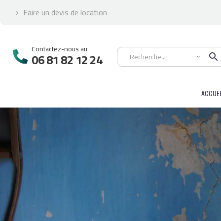
Faire un devis de location


Contactez-nous au

06 81 82 12 24
ACCUEI