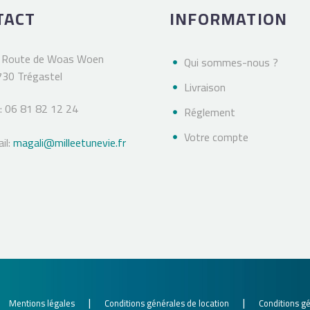
TACT
INFORMATION
 Route de Woas Woen
Qui sommes-nous ?
30 Trégastel
Livraison
 : 06 81 82 12 24
Réglement
Votre compte
il:
magali@milleetunevie.fr
|
|
|
Mentions légales
Conditions générales de location
Conditions g