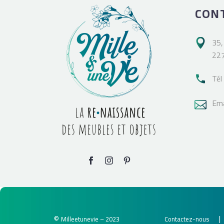
CON
35,

227
Tél

Ema

©
Milleetunevie – 2023
Contactez-nous