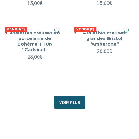
15,00
€
15,00
€
VENDU(E)
VENDU(E)
Assiettes creuses en
Assiettes creuses
porcelaine de
grandes Bristol
Bohème THUN
“Amberone”
“Carlsbad”
20,00
€
28,00
€
VOIR PLUS