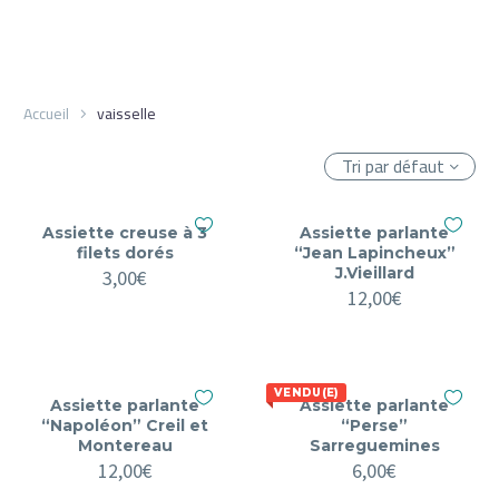
Accueil
vaisselle
Tri par défaut
Assiette creuse à 3
Assiette parlante
filets dorés
“Jean Lapincheux”
J.Vieillard
3,00
€
12,00
€
VENDU(E)
Assiette parlante
Assiette parlante
“Napoléon” Creil et
“Perse”
Montereau
Sarreguemines
12,00
€
6,00
€