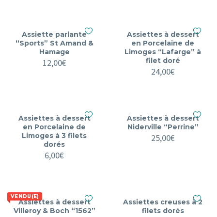
Assiette parlante
Assiettes à dessert
“Sports” St Amand &
en Porcelaine de
Hamage
Limoges “Lafarge” à
filet doré
12,00
€
24,00
€
Assiettes à dessert
Assiettes à dessert
en Porcelaine de
Niderville “Perrine”
Limoges à 3 filets
25,00
€
dorés
6,00
€
VENDU(E)
Assiettes à dessert
Assiettes creuses à 2
Villeroy & Boch “1562”
filets dorés