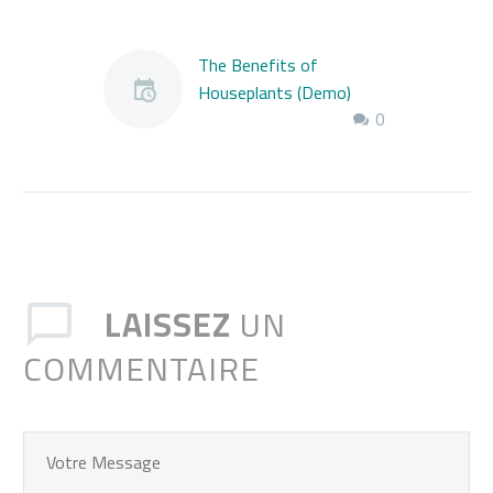
The Benefits of
Houseplants (Demo)
0
Lorem ipsum dolor sit
amet, consectetur
adipisicing elit, sed do
eiusmod tempor
incididunt ut labore et
dolore magna… aliqua…
Ut enim ad minim veniam,
LAISSEZ
UN
quis nostrud exercitation
ullamco laboris nisi ut
COMMENTAIRE
aliquip ex ea commodo
consequat. Duis aute
irure dolor in reprehenderit
in voluptate velit esse
cillum dolore eu fugiat