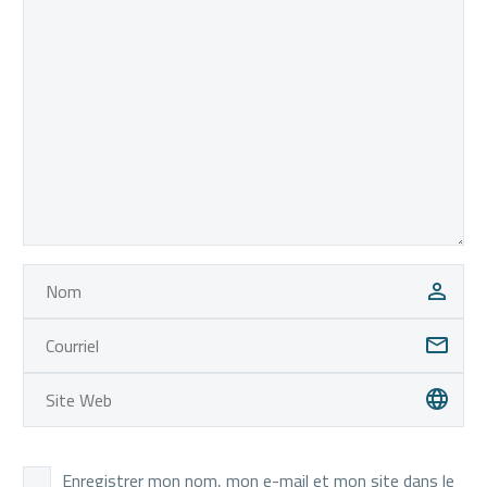
nulla pariatur. Excepteur
sint occaecat cupidatat
non proident, sunt in
culpa qui officia deserunt
mollit anim id est
laborum. Sed ut
perspiciatis unde omnis
iste natus error sit
voluptatem accusantium
doloremque laudantium,
totam rem aperiam,
eaque ipsa quae ab illo
inventore veritatis et
quasi architecto beatae
vitae dicta sunt explicabo.
Nemo enim ipsam
voluptatem quia voluptas
sit aspernatur aut odit
Enregistrer mon nom, mon e-mail et mon site dans le